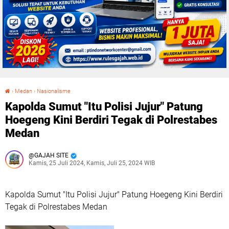
›
Medan
›
Nasionalisme
Kapolda Sumut "Itu Polisi Jujur" Patung Hoegeng Kini Berdiri Tegak di Polrestabes Medan
Kapolda Sumut "Itu Polisi Jujur" Patung
Hoegeng Kini Berdiri Tegak di Polrestabes
Medan
GAJAH SITE
Kamis, 25 Juli 2024, Kamis, Juli 25, 2024 WIB
Kapolda Sumut "Itu Polisi Jujur" Patung Hoegeng Kini Berdiri
Tegak di Polrestabes Medan