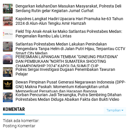
Dengarkan keluhanDan Masukan Masyarakat, Polresta Deli
Serdang Rutin gelar Kegiatan Jumat Curhat
Kapolres Langkat Hadiri Upacara Hari Pramuka ke-63 Tahun
2024 di Alun-Alun Tengku Amir Hamzah
Field Trip Anak-Anak ke Mako Satlantas Polrestabes Medan:
Pengenalan Rambu Lalu Lintas
Satlantas Polrestabes Medan Lakukan Penindakan
Pengendara Tanpa Helm di Jalan Putri Hijau, Terpantau CCTV
Smart City Medan
PERESMIAN LAPANGAN TEMBAK "GINEUNG PRATIDINA"
DAN PEMBUKAAN "NORTH SUMATERA SHOOTING
CHAMPIONSHIP 2024" KAPOLDA SUMUT CUP
Polres Sergai Investigasi Dugaan Penembakan Tawuran
Pelajar
Dewan Pimpinan Pusat Generasi Negarawan Indonesia (DPP-
GNI) Makna Paskah: Momentum Kebangkitan untuk
Memperkuat Persatuan dan Harapan Bangsa
Korban Pencurian Jadi Tersangka, Putra Sembiring Ditahan
Polrestabes Medan Diduga Abaikan Fakta dan Bukti Video
KOMENTAR
Tampilkan
Tidak ada komentar:
Posting Komentar