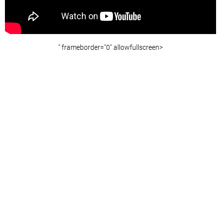
" frameborder="0" allowfullscreen>