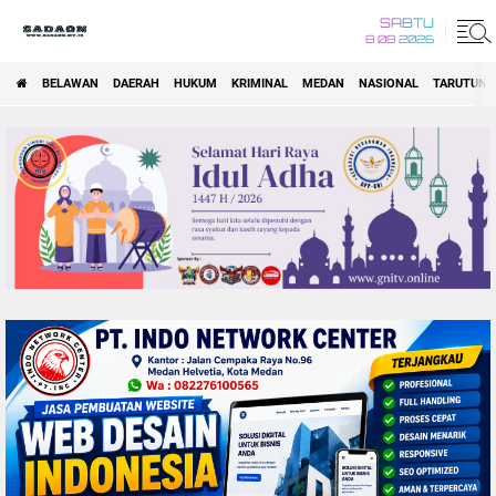
SABTU
8 08 2026
BELAWAN
DAERAH
HUKUM
KRIMINAL
MEDAN
NASIONAL
TARUTUNG