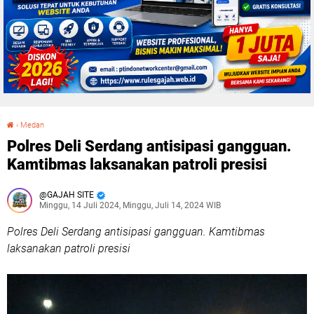
›
Medan
Polres Deli Serdang antisipasi gangguan. Kamtibmas laksanakan patroli presisi
Polres Deli Serdang antisipasi gangguan.
Kamtibmas laksanakan patroli presisi
GAJAH SITE
Minggu, 14 Juli 2024, Minggu, Juli 14, 2024 WIB
Polres Deli Serdang antisipasi gangguan. Kamtibmas
laksanakan patroli presisi