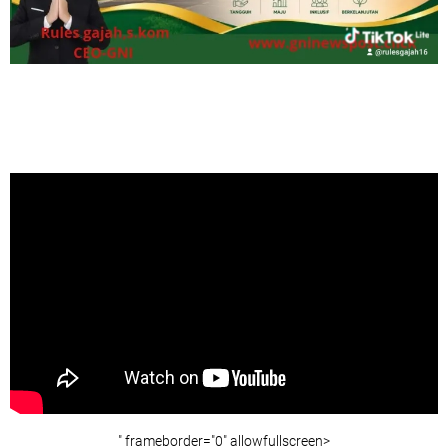
" frameborder="0" allowfullscreen>