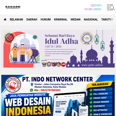
SENIN
10 08 2026
BELAWAN
DAERAH
HUKUM
KRIMINAL
MEDAN
NASIONAL
TARUTUNG