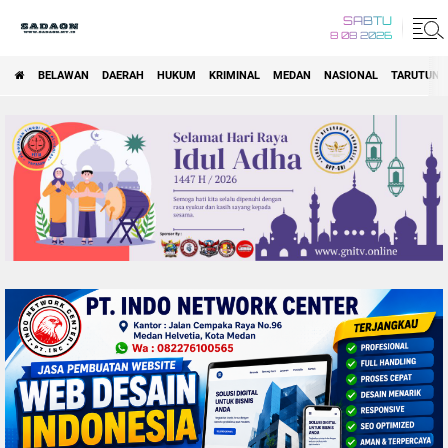
SABTU
8 08 2026
BELAWAN
DAERAH
HUKUM
KRIMINAL
MEDAN
NASIONAL
TARUTUNG