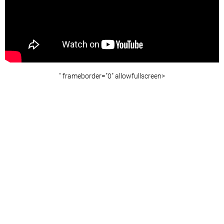
" frameborder="0" allowfullscreen>