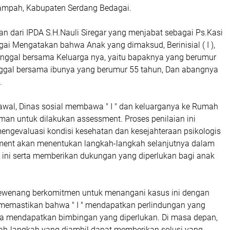
ampah, Kabupaten Serdang Bedagai.
n dari IPDA S.H.Nauli Siregar yang menjabat sebagai Ps.Kasi
ai Mengatakan bahwa Anak yang dimaksud, Berinisial ( I ),
tinggal bersama Keluarga nya, yaitu bapaknya yang berumur
inggal bersama ibunya yang berumur 55 tahun, Dan abangnya
.
awal, Dinas sosial membawa " I " dan keluarganya ke Rumah
iman untuk dilakukan assessment. Proses penilaian ini
mengevaluasi kondisi kesehatan dan kesejahteraan psikologis
essment akan menentukan langkah-langkah selanjutnya dalam
ini serta memberikan dukungan yang diperlukan bagi anak
ewenang berkomitmen untuk menangani kasus ini dengan
 memastikan bahwa " I " mendapatkan perlindungan yang
ga mendapatkan bimbingan yang diperlukan. Di masa depan,
ah-langkah yang diambil dapat memberikan solusi yang