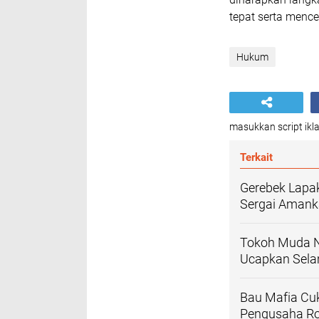
tepat serta menc
Hukum
masukkan script ikla
Terkait
Gerebek Lapak
Sergai Amank
Tokoh Muda Na
Ucapkan Selam
Bau Mafia Cuk
Pengusaha R