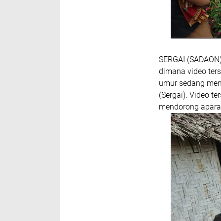
SERGAI (SADAON)B
dimana video ter
umur sedang meng
(Sergai). Video 
mendorong aparat