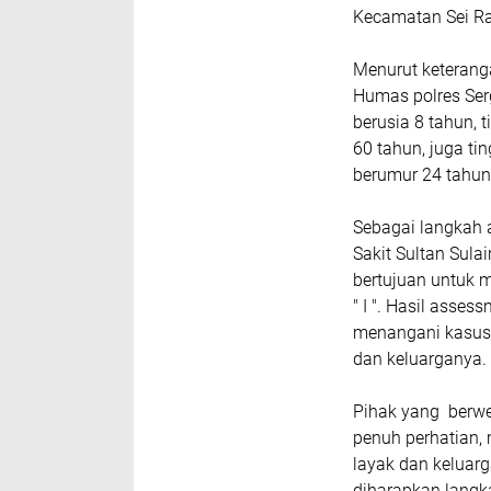
Kecamatan Sei R
Menurut keteranga
Humas polres Serg
berusia 8 tahun, 
60 tahun, juga t
berumur 24 tahun
Sebagai langkah 
Sakit Sultan Sula
bertujuan untuk 
" I ". Hasil ass
menangani kasus 
dan keluarganya.
Pihak yang berw
penuh perhatian,
layak dan keluar
diharapkan langk