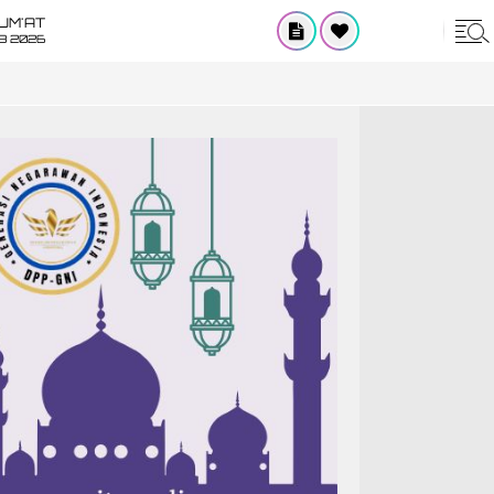
UM'AT
08 2026