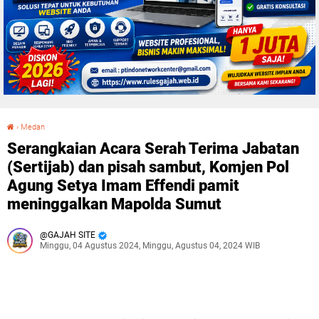
›
Medan
Serangkaian Acara Serah Terima Jabatan (Sertijab) dan pisah sambut, Komjen Pol Agung Setya Imam Effendi pamit meninggalkan Mapolda Sumut
Serangkaian Acara Serah Terima Jabatan
(Sertijab) dan pisah sambut, Komjen Pol
Agung Setya Imam Effendi pamit
meninggalkan Mapolda Sumut
GAJAH SITE
Minggu, 04 Agustus 2024, Minggu, Agustus 04, 2024 WIB