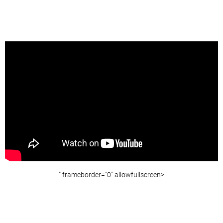
" frameborder="0" allowfullscreen>