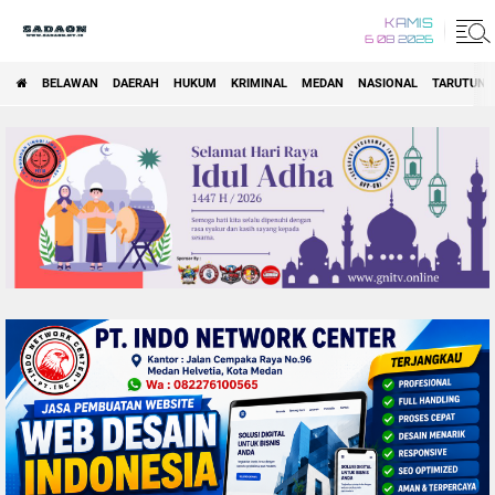
KAMIS
6 08 2026
BELAWAN
DAERAH
HUKUM
KRIMINAL
MEDAN
NASIONAL
TARUTUNG