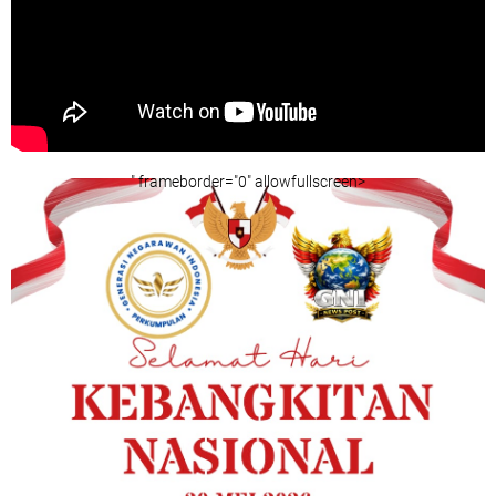
" frameborder="0" allowfullscreen>