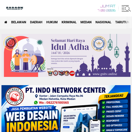
JUM'AT
7 08 2026
BELAWAN
DAERAH
HUKUM
KRIMINAL
MEDAN
NASIONAL
TARUTUNG