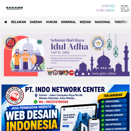
KAMIS
6 08 2026
BELAWAN
DAERAH
HUKUM
KRIMINAL
MEDAN
NASIONAL
TARUTUNG