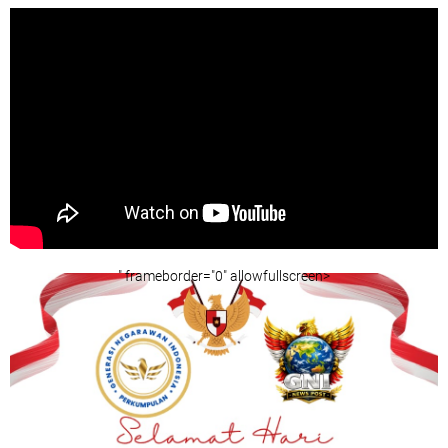
" frameborder="0" allowfullscreen>