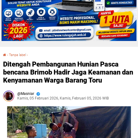
›
Tanpa label
›
Ditengah Pembangunan Hunian Pasca bencana Brimob Hadir Jaga Keamanan dan Kenyamanan Warga Barang Toru
Ditengah Pembangunan Hunian Pasca
bencana Brimob Hadir Jaga Keamanan dan
Kenyamanan Warga Barang Toru
Masniar
Kamis, 05 Februari 2026, Kamis, Februari 05, 2026 WIB