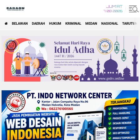
JUM'AT
7 08 2026
BELAWAN
DAERAH
HUKUM
KRIMINAL
MEDAN
NASIONAL
TARUTUNG