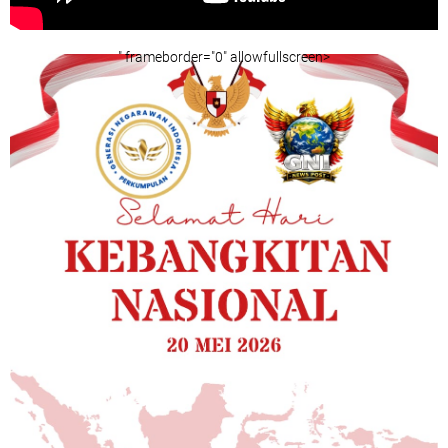
" frameborder="0" allowfullscreen>