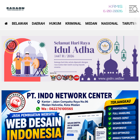
KAMIS
6 08 2026
BELAWAN
DAERAH
HUKUM
KRIMINAL
MEDAN
NASIONAL
TARUTUNG