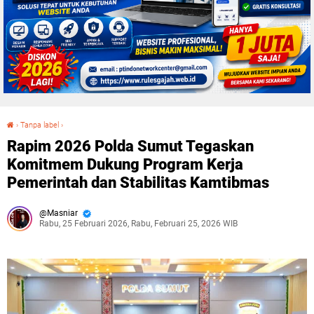
›
Tanpa label
›
Rapim 2026 Polda Sumut Tegaskan Komitmem Dukung Program Kerja Pemerintah dan Stabilitas Kamtibmas
Rapim 2026 Polda Sumut Tegaskan
Komitmem Dukung Program Kerja
Pemerintah dan Stabilitas Kamtibmas
Masniar
Rabu, 25 Februari 2026, Rabu, Februari 25, 2026 WIB