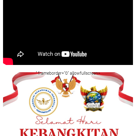
" frameborder="0" allowfullscreen>