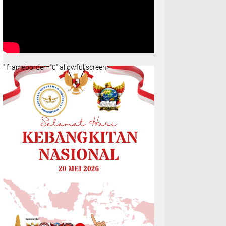
" frameborder="0" allowfullscreen>