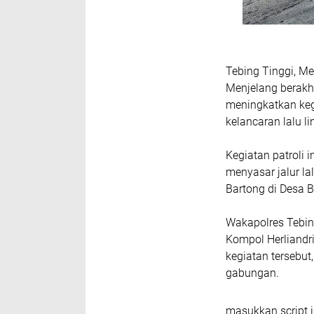
Tebing Tinggi, M
Menjelang berakhi
meningkatkan keg
kelancaran lalu li
Kegiatan patroli 
menyasar jalur la
Bartong di Desa 
Wakapolres Tebin
Kompol Herliandr
kegiatan tersebut
gabungan.
masukkan script i