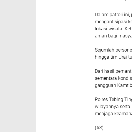
Dalam patroli in
mengantisipasi k
lokasi wisata. Ke
aman bagi masyara
Sejumlah personel
hingga tim Urai t
Dari hasil pemant
sementara kondisi
gangguan Kamtib
Polres Tebing Ti
wilayahnya serta 
menjaga keamanan
(AS)