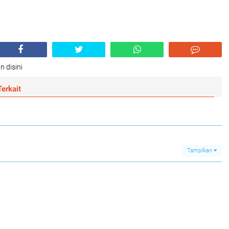
n disini
erkait
Tampilkan