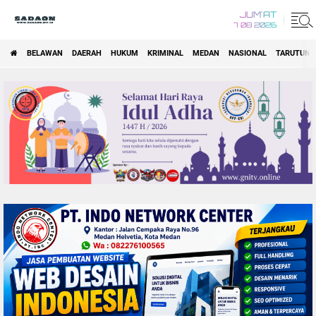
JUM'AT
7 08 2026
BELAWAN
DAERAH
HUKUM
KRIMINAL
MEDAN
NASIONAL
TARUTUNG