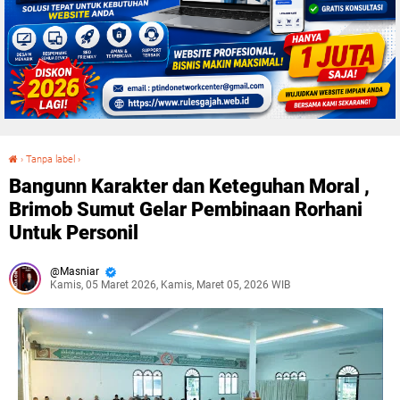
›
Tanpa label
›
Bangunn Karakter dan Keteguhan Moral , Brimob Sumut Gelar Pembinaan Rorhani Untuk Personil
Bangunn Karakter dan Keteguhan Moral ,
Brimob Sumut Gelar Pembinaan Rorhani
Untuk Personil
Masniar
Kamis, 05 Maret 2026, Kamis, Maret 05, 2026 WIB