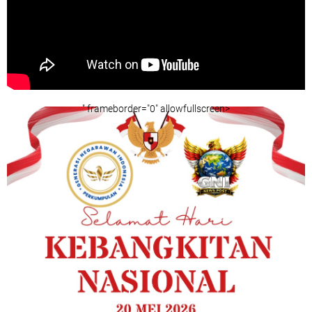
" frameborder="0" allowfullscreen>