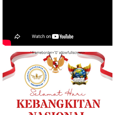
" frameborder="0" allowfullscreen>