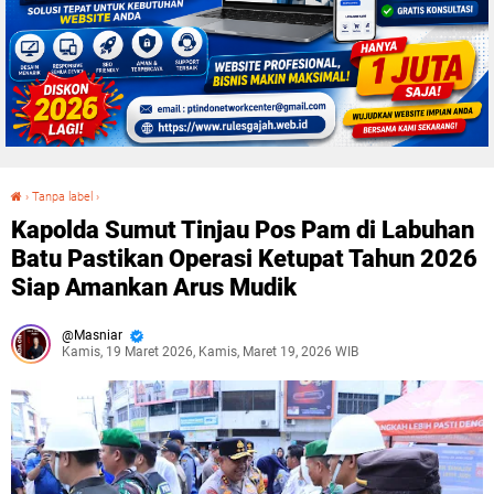
›
Tanpa label
›
Kapolda Sumut Tinjau Pos Pam di Labuhan Batu Pastikan Operasi Ketupat Tahun 2026 Siap Amankan Arus Mudik
Kapolda Sumut Tinjau Pos Pam di Labuhan
Batu Pastikan Operasi Ketupat Tahun 2026
Siap Amankan Arus Mudik
Masniar
Kamis, 19 Maret 2026, Kamis, Maret 19, 2026 WIB