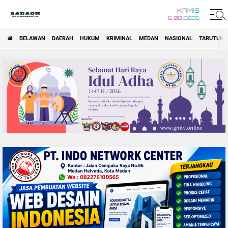
KAMIS
6 08 2026
BELAWAN
DAERAH
HUKUM
KRIMINAL
MEDAN
NASIONAL
TARUTUNG