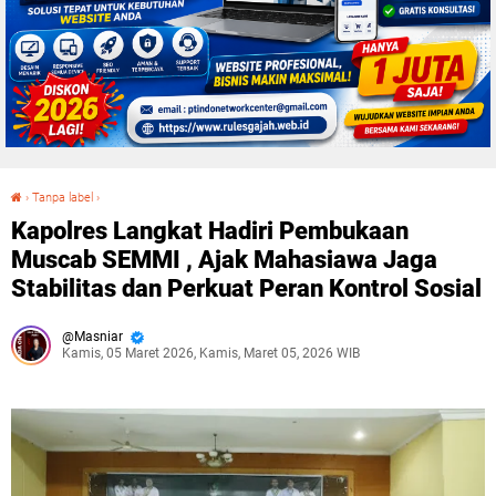
›
Tanpa label
›
Kapolres Langkat Hadiri Pembukaan Muscab SEMMI , Ajak Mahasiawa Jaga Stabilitas dan Perkuat Peran Kontrol Sosial
Kapolres Langkat Hadiri Pembukaan
Muscab SEMMI , Ajak Mahasiawa Jaga
Stabilitas dan Perkuat Peran Kontrol Sosial
Masniar
Kamis, 05 Maret 2026, Kamis, Maret 05, 2026 WIB