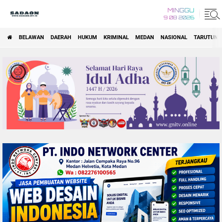
MINGGU
9 08 2026
BELAWAN
DAERAH
HUKUM
KRIMINAL
MEDAN
NASIONAL
TARUTUNG