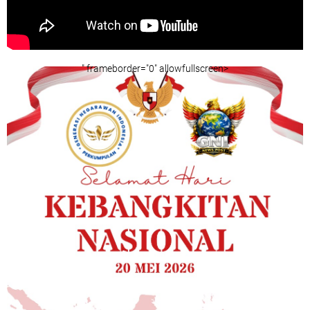
" frameborder="0" allowfullscreen>