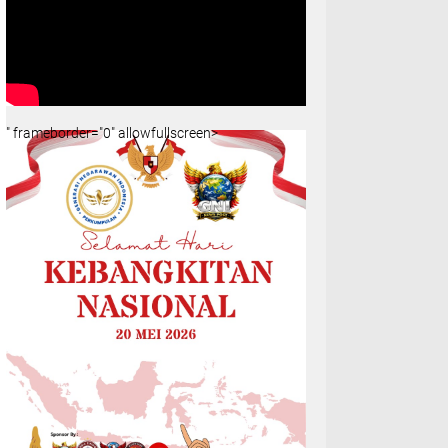
" frameborder="0" allowfullscreen>