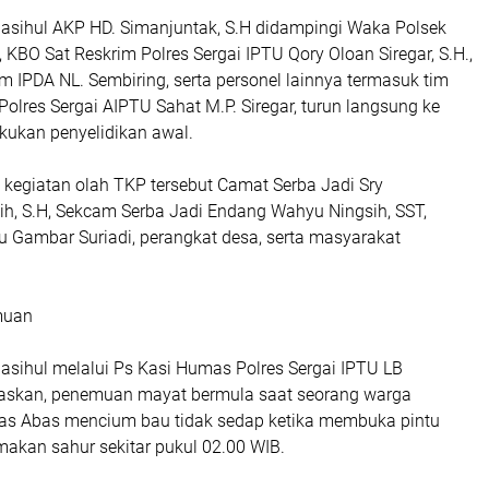
asihul AKP HD. Simanjuntak, S.H didampingi Waka Polsek
, KBO Sat Reskrim Polres Sergai IPTU Qory Oloan Siregar, S.H.,
am IPDA NL. Sembiring, serta personel lainnya termasuk tim
s Polres Sergai AIPTU Sahat M.P. Siregar, turun langsung ke
kukan penyelidikan awal.
 kegiatan olah TKP tersebut Camat Serba Jadi Sry
h, S.H, Sekcam Serba Jadi Endang Wahyu Ningsih, SST,
u Gambar Suriadi, perangkat desa, serta masyarakat
muan
asihul melalui Ps Kasi Humas Polres Sergai IPTU LB
askan, penemuan mayat bermula saat seorang warga
ias Abas mencium bau tidak sedap ketika membuka pintu
akan sahur sekitar pukul 02.00 WIB.