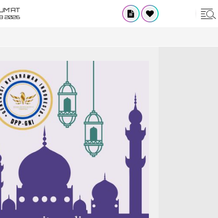
UM'AT
08 2026