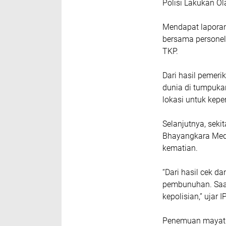
Polisi Lakukan O
Mendapat laporan 
bersama personel
TKP.
Dari hasil pemer
dunia di tumpuka
lokasi untuk kepe
Selanjutnya, seki
Bhayangkara Med
kematian.
“Dari hasil cek 
pembunuhan. Saat
kepolisian,” ujar
Penemuan mayat 