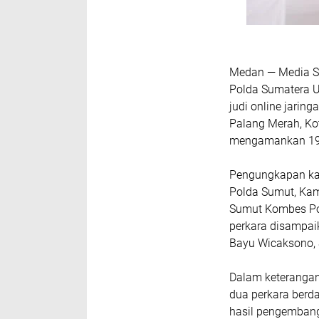
Medan — Media S
Polda Sumatera Ut
judi online jarin
Palang Merah, Ko
mengamankan 19 t
Pengungkapan kas
Polda Sumut, Kam
Sumut Kombes Pol 
perkara disampai
Bayu Wicaksono, S.
Dalam keterangan
dua perkara berda
hasil pengembang