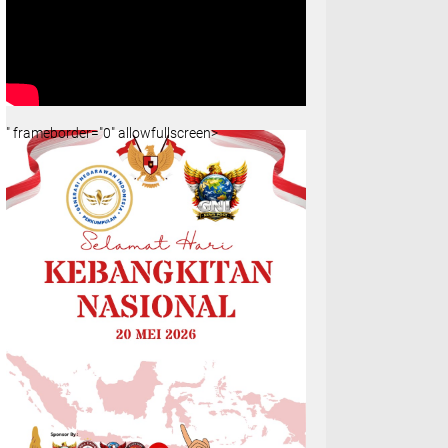
" frameborder="0" allowfullscreen>