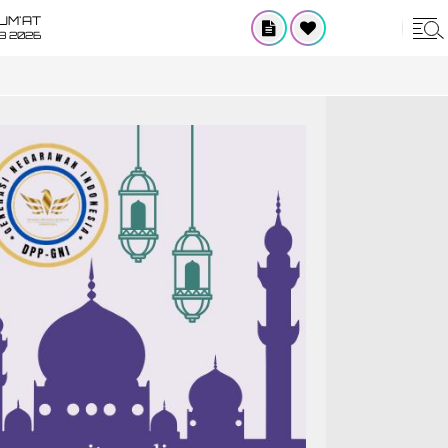
UM'AT
08 2026