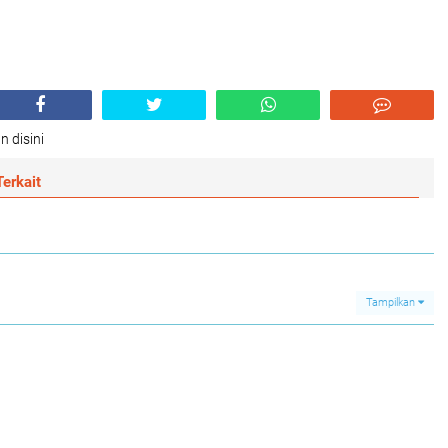
n disini
erkait
Tampilkan