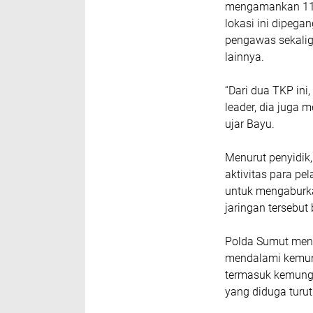
mengamankan 11 o
lokasi ini dipega
pengawas sekalig
lainnya.
“Dari dua TKP in
leader, dia juga m
ujar Bayu.
Menurut penyidik,
aktivitas para p
untuk mengaburka
jaringan tersebut
Polda Sumut men
mendalami kemung
termasuk kemungki
yang diduga turut