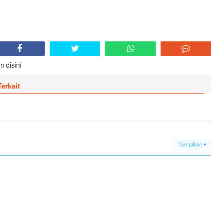
n disini
erkait
Tampilkan