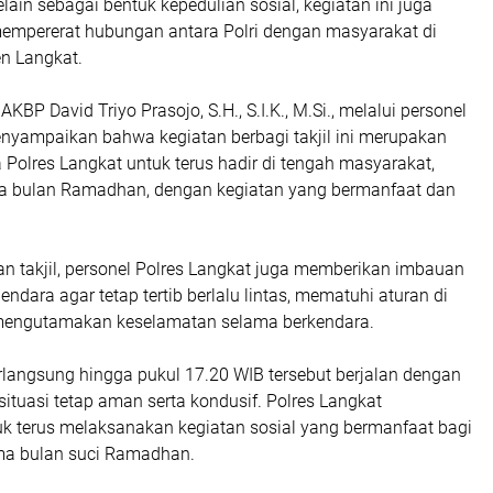
lain sebagai bentuk kepedulian sosial, kegiatan ini juga
empererat hubungan antara Polri dengan masyarakat di
n Langkat.
KBP David Triyo Prasojo, S.H., S.I.K., M.Si., melalui personel
nyampaikan bahwa kegiatan berbagi takjil ini merupakan
 Polres Langkat untuk terus hadir di tengah masyarakat,
a bulan Ramadhan, dengan kegiatan yang bermanfaat dan
n takjil, personel Polres Langkat juga memberikan imbauan
ndara agar tetap tertib berlalu lintas, mematuhi aturan di
a mengutamakan keselamatan selama berkendara.
rlangsung hingga pukul 17.20 WIB tersebut berjalan dengan
n situasi tetap aman serta kondusif. Polres Langkat
k terus melaksanakan kegiatan sosial yang bermanfaat bagi
ma bulan suci Ramadhan.