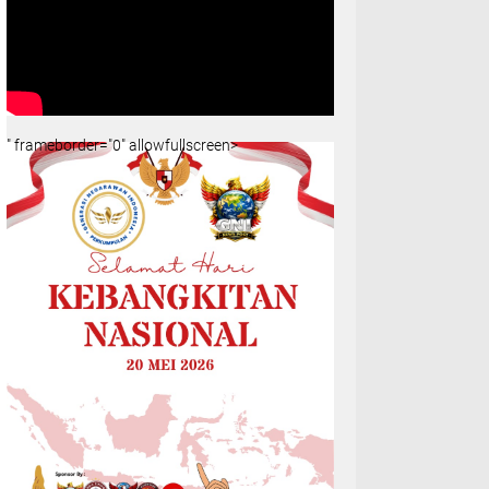
" frameborder="0" allowfullscreen>