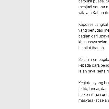
berbuka puasa. Se
menjadi sarana m
wilayah Kabupate
Kapolres Langkat A
yang bertugas me
bagian dari upaya
khususnya selam
bernilai ibadah.
Selain membagika
kepada para penge
jalan raya, sert
Kegiatan yang be
tertib, lancar, da
berkomitmen untu
masyarakat sela