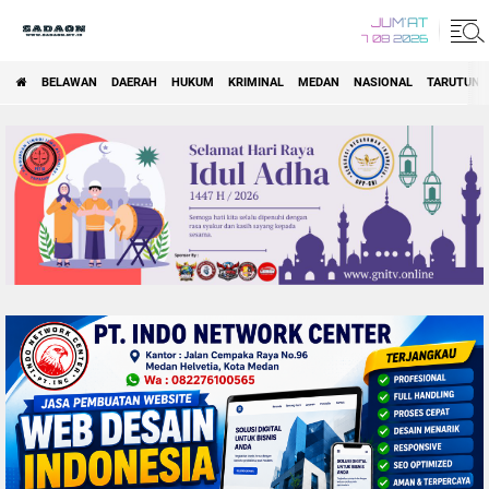
JUM'AT
7 08 2026
BELAWAN
DAERAH
HUKUM
KRIMINAL
MEDAN
NASIONAL
TARUTUNG