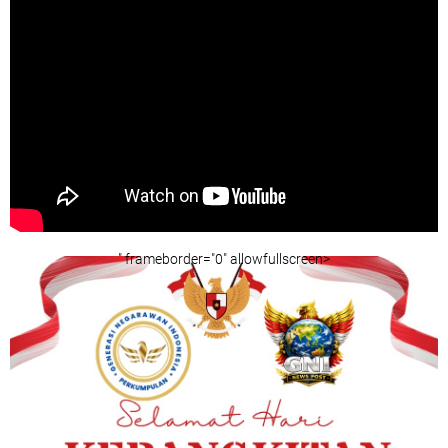
" frameborder="0" allowfullscreen>