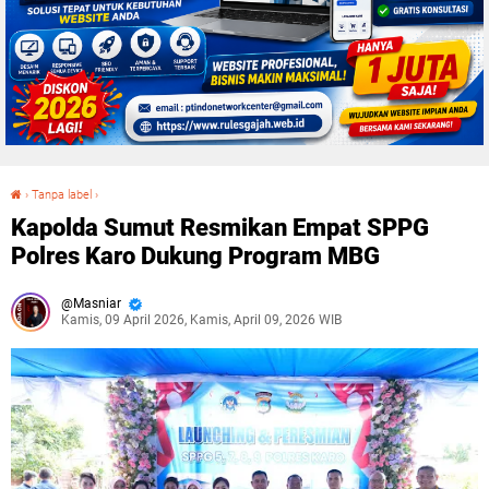
›
Tanpa label
›
Kapolda Sumut Resmikan Empat SPPG Polres Karo Dukung Program MBG
Kapolda Sumut Resmikan Empat SPPG
Polres Karo Dukung Program MBG
Masniar
Kamis, 09 April 2026, Kamis, April 09, 2026 WIB