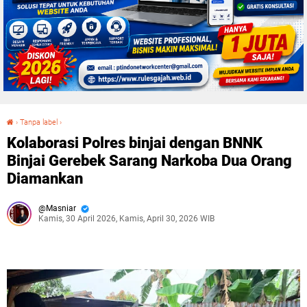
›
Tanpa label
›
Kolaborasi Polres binjai dengan BNNK Binjai Gerebek Sarang Narkoba Dua Orang Diamankan
Kolaborasi Polres binjai dengan BNNK
Binjai Gerebek Sarang Narkoba Dua Orang
Diamankan
Masniar
Kamis, 30 April 2026, Kamis, April 30, 2026 WIB