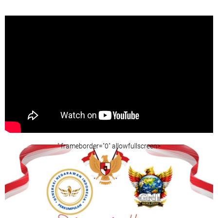
" frameborder="0" allowfullscreen>