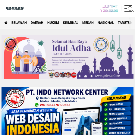
JUM'AT
7 08 2026
BELAWAN
DAERAH
HUKUM
KRIMINAL
MEDAN
NASIONAL
TARUTUNG