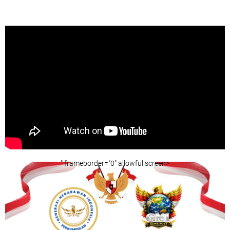
" frameborder="0" allowfullscreen>