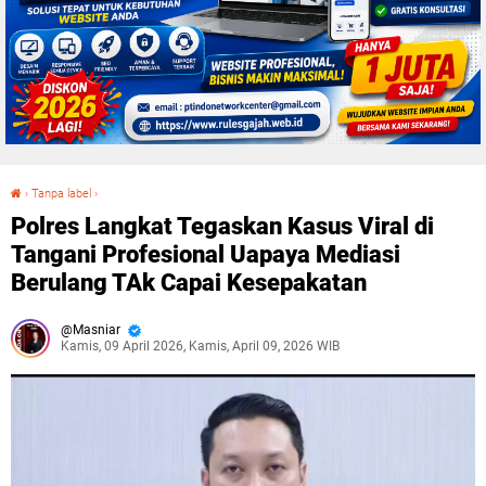
›
Tanpa label
›
Polres Langkat Tegaskan Kasus Viral di Tangani Profesional Uapaya Mediasi Berulang TAk Capai Kesepakatan
Polres Langkat Tegaskan Kasus Viral di
Tangani Profesional Uapaya Mediasi
Berulang TAk Capai Kesepakatan
Masniar
Kamis, 09 April 2026, Kamis, April 09, 2026 WIB