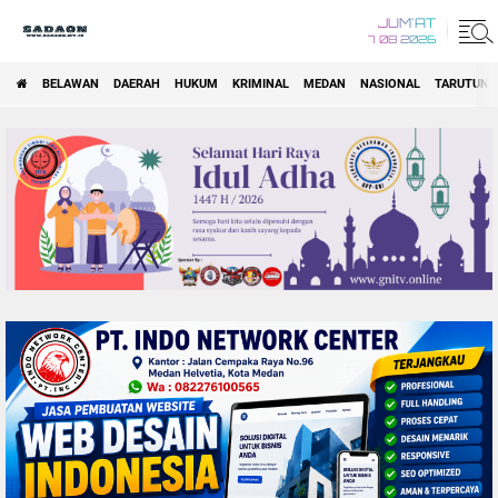
JUM'AT
7 08 2026
BELAWAN
DAERAH
HUKUM
KRIMINAL
MEDAN
NASIONAL
TARUTUNG