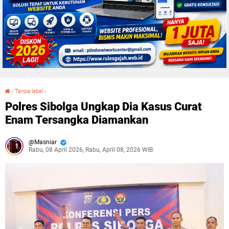
›
Tanpa label
›
Polres Sibolga Ungkap Dia Kasus Curat Enam Tersangka Diamankan
Polres Sibolga Ungkap Dia Kasus Curat
Enam Tersangka Diamankan
Masniar
Rabu, 08 April 2026, Rabu, April 08, 2026 WIB