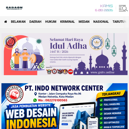
KAMIS
6 08 2026
BELAWAN
DAERAH
HUKUM
KRIMINAL
MEDAN
NASIONAL
TARUTUNG