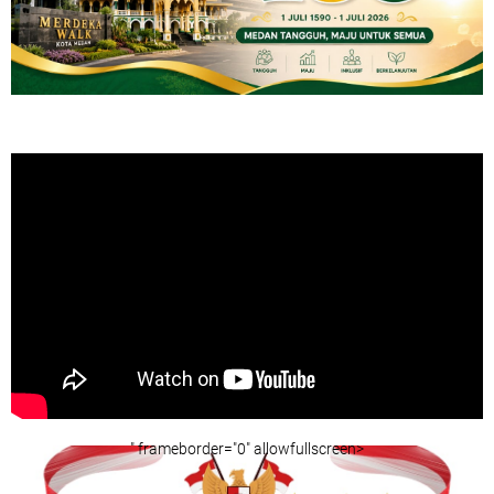
" frameborder="0" allowfullscreen>