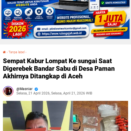
›
Tanpa label
›
Sempat Kabur Lompat Ke sungai Saat Digerebek Bandar Sabu di Desa Paman Akhirnya Ditangkap di Aceh
Sempat Kabur Lompat Ke sungai Saat
Digerebek Bandar Sabu di Desa Paman
Akhirnya Ditangkap di Aceh
Masniar
Selasa, 21 April 2026, Selasa, April 21, 2026 WIB