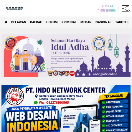
JUM'AT
7 08 2026
BELAWAN
DAERAH
HUKUM
KRIMINAL
MEDAN
NASIONAL
TARUTUNG