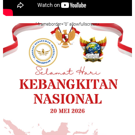
" frameborder="0" allowfullscreen>