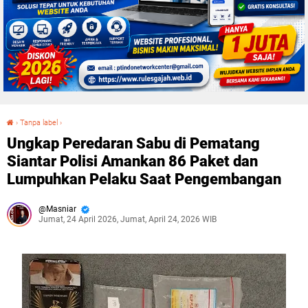
›
Tanpa label
›
Ungkap Peredaran Sabu di Pematang Siantar Polisi Amankan 86 Paket dan Lumpuhkan Pelaku Saat Pengembangan
Ungkap Peredaran Sabu di Pematang
Siantar Polisi Amankan 86 Paket dan
Lumpuhkan Pelaku Saat Pengembangan
Masniar
Jumat, 24 April 2026, Jumat, April 24, 2026 WIB