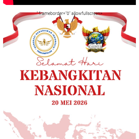
" frameborder="0" allowfullscreen>