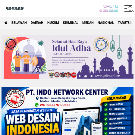
SABTU
8 08 2026
BELAWAN
DAERAH
HUKUM
KRIMINAL
MEDAN
NASIONAL
TARUTUNG