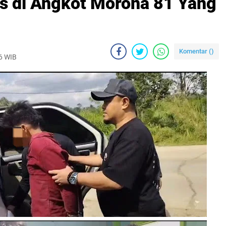
is di Angkot Morona 81 Yang
Komentar (
)
26 WIB