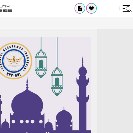
UM'AT
08 2026