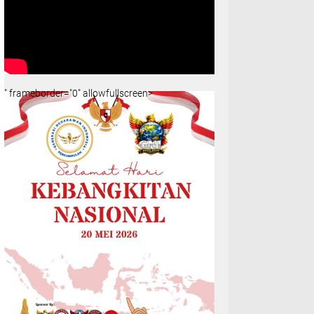
" frameborder="0" allowfullscreen>