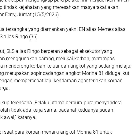
p tindak kejahatan yang meresahkan masyarakat akan
jar Ferry, Jumat (15/5/2026).
dua tersangka yang diamankan yakni EN alias Memes alias
S alias Ringo (36).
ut, SLS alias Ringo berperan sebagai eksekutor yang
n menggunakan parang, melukai korban, merampas
a mendorong korban keluar dari angkot yang sedang melaju.
g merupakan sopir cadangan angkot Morina 81 diduga ikut
ngan mempercepat laju kendaraan agar teriakan korban
arga.
kup terencana. Pelaku utama berpura-pura menyandera
-olah tidak ada kerja sama, padahal keduanya sudah
k awal,” katanya.
jadi saat para korban menaiki angkot Morina 81 untuk