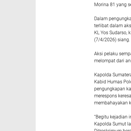
Morina 81 yang se
Dalam pengungkap
terlibat dalam a
KL Yos Sudarso, 
(7/4/2026) siang.
Aksi pelaku semp
melompat dari ang
Kapolda Sumatera 
Kabid Humas Pold
pengungkapan kas
merespons keresa
membahayakan k
“Begitu kejadian 
Kapolda Sumut l
Ditreskrimum ber