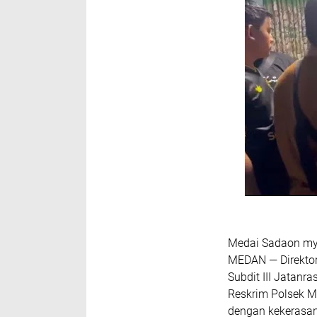
Medai Sadaon my
MEDAN — Direktor
Subdit III Jatanr
Reskrim Polsek M
dengan kekerasan