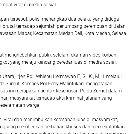
mpat viral di media sosial.
an tersebut, polisi menangkap dua pelaku yang diduga
ksi brutal terhadap sejumlah penumpang perempuan di Jalan
kawasan Mabar, Kecamatan Medan Deli, Kota Medan, Selasa
at menghebohkan publik setelah rekaman video korban
kot yang melaju kencang beredar luas di media sosial.
Utara, Irjen Pol. Whisnu Hermawan F., S.I.K., M.H. melalui
a Sumut, Kombes Pol Ferry Walintukan, mengatakan
us ini merupakan bentuk keseriusan Polda Sumut dalam
han masyarakat terhadap aksi kriminal jalanan yang
eselamatan warga.
ini viral dan menimbulkan keresahan luas di masyarakat,
angsung memberikan perhatian khusus dan memerintahkan
gerak cepat mengungkap para pelaku. Ini menjadi komitmen