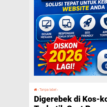
Digerebek di Kos-kosan Pemilih Sabu Tak Terkutik Saat Resnarkoba Polres Tebing Tinggi Datang
›
Tanpa label
›
Digerebek di Kos-k