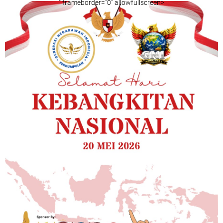
" frameborder="0" allowfullscreen>