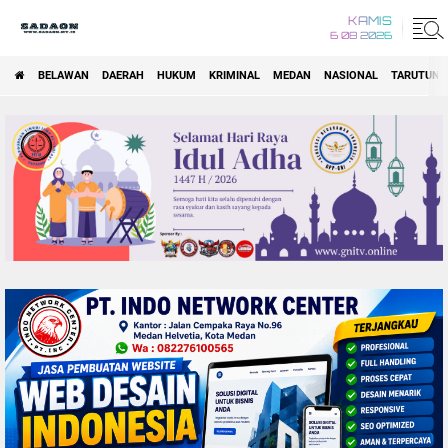
KAMIS
6 08 2026
BELAWAN
DAERAH
HUKUM
KRIMINAL
MEDAN
NASIONAL
TARUTUNG