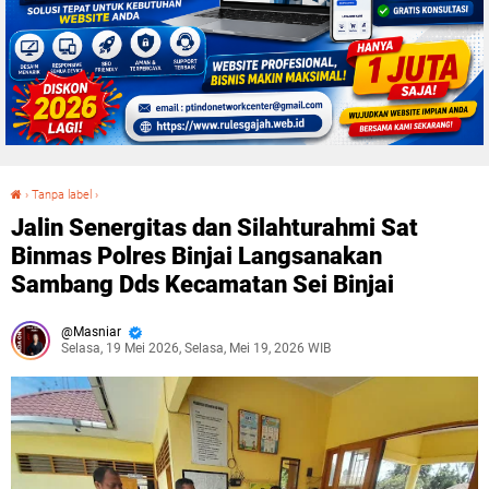
›
Tanpa label
›
Jalin Senergitas dan Silahturahmi Sat Binmas Polres Binjai Langsanakan Sambang Dds Kecamatan Sei Binjai
Jalin Senergitas dan Silahturahmi Sat
Binmas Polres Binjai Langsanakan
Sambang Dds Kecamatan Sei Binjai
Masniar
Selasa, 19 Mei 2026, Selasa, Mei 19, 2026 WIB