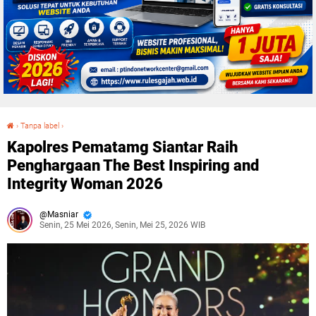
›
Tanpa label
›
Kapolres Pematamg Siantar Raih Penghargaan The Best Inspiring and Integrity Woman 2026
Kapolres Pematamg Siantar Raih
Penghargaan The Best Inspiring and
Integrity Woman 2026
Masniar
Senin, 25 Mei 2026, Senin, Mei 25, 2026 WIB