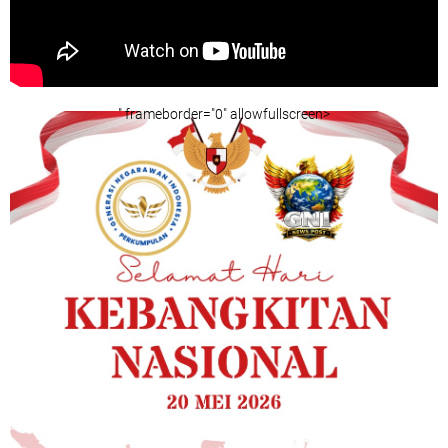
" frameborder="0" allowfullscreen>