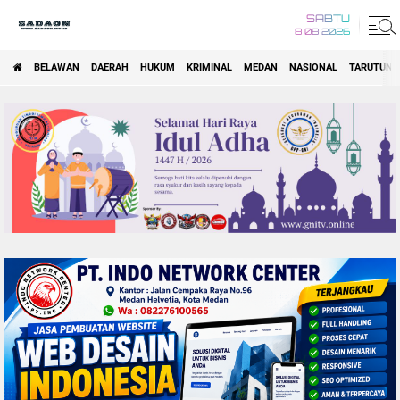
SABTU
8 08 2026
BELAWAN
DAERAH
HUKUM
KRIMINAL
MEDAN
NASIONAL
TARUTUNG