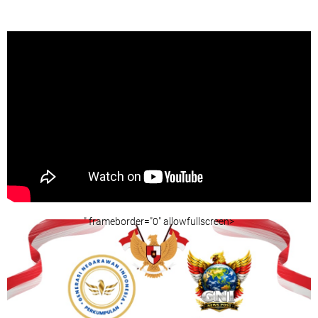
" frameborder="0" allowfullscreen>