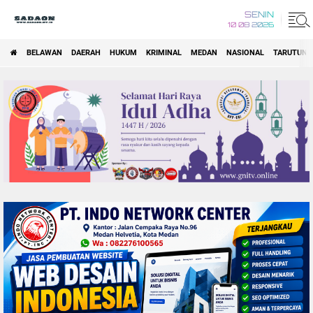
SENIN
10 08 2026
BELAWAN
DAERAH
HUKUM
KRIMINAL
MEDAN
NASIONAL
TARUTUNG