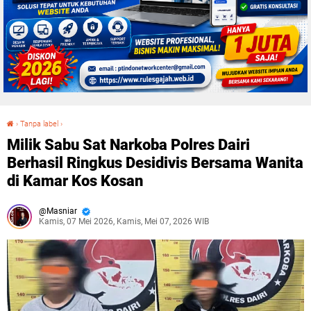
›
Tanpa label
›
Milik Sabu Sat Narkoba Polres Dairi Berhasil Ringkus Desidivis Bersama Wanita di Kamar Kos Kosan
Milik Sabu Sat Narkoba Polres Dairi
Berhasil Ringkus Desidivis Bersama Wanita
di Kamar Kos Kosan
Masniar
Kamis, 07 Mei 2026, Kamis, Mei 07, 2026 WIB