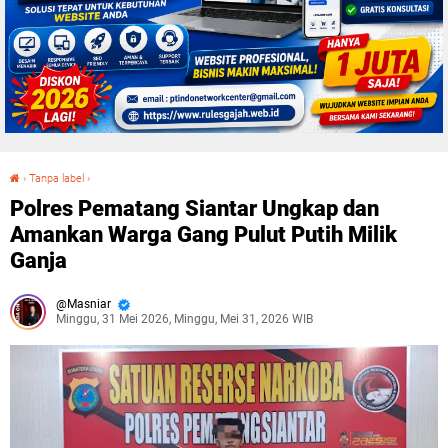
›
Tanpa label
›
Polres Pematang Siantar Ungkap dan Amankan Warga Gang Pulut Putih Milik Ganja
Polres Pematang Siantar Ungkap dan
Amankan Warga Gang Pulut Putih Milik
Ganja
Masniar
Minggu, 31 Mei 2026, Minggu, Mei 31, 2026 WIB