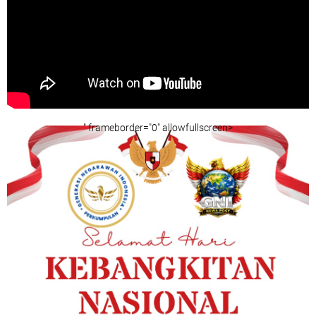
" frameborder="0" allowfullscreen>