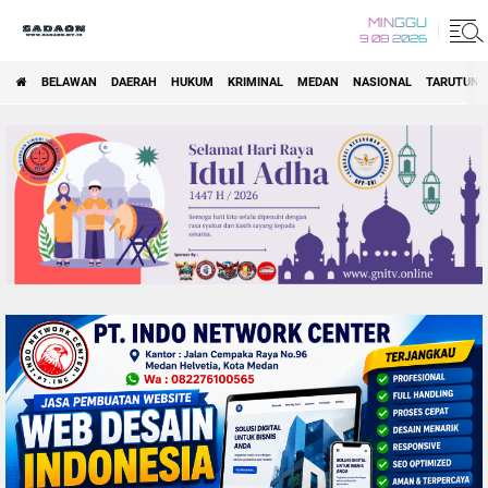
MINGGU
9 08 2026
BELAWAN
DAERAH
HUKUM
KRIMINAL
MEDAN
NASIONAL
TARUTUNG