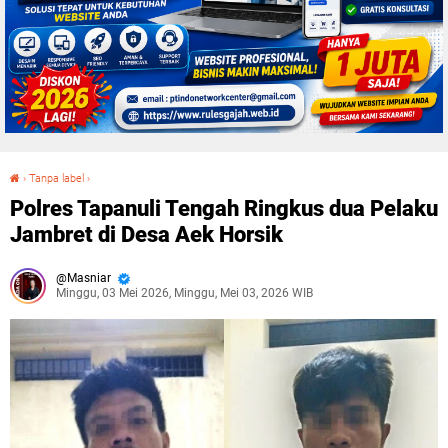
›
Tanpa label
›
Polres Tapanuli Tengah Ringkus dua Pelaku Jambret di Desa Aek Horsik
Polres Tapanuli Tengah Ringkus dua Pelaku
Jambret di Desa Aek Horsik
Masniar
Minggu, 03 Mei 2026, Minggu, Mei 03, 2026 WIB