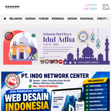
JUM'AT
7 08 2026
BELAWAN
DAERAH
HUKUM
KRIMINAL
MEDAN
NASIONAL
TARUTUNG