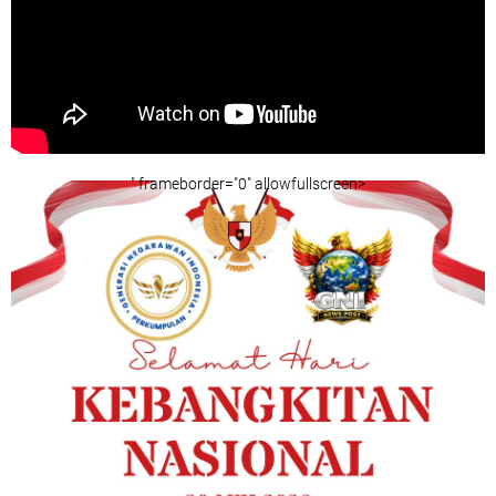
" frameborder="0" allowfullscreen>