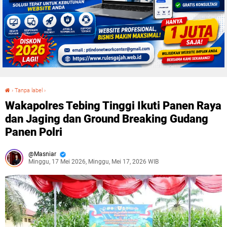
›
Tanpa label
›
Wakapolres Tebing Tinggi Ikuti Panen Raya dan Jaging dan Ground Breaking Gudang Panen Polri
Wakapolres Tebing Tinggi Ikuti Panen Raya
dan Jaging dan Ground Breaking Gudang
Panen Polri
Masniar
Minggu, 17 Mei 2026, Minggu, Mei 17, 2026 WIB