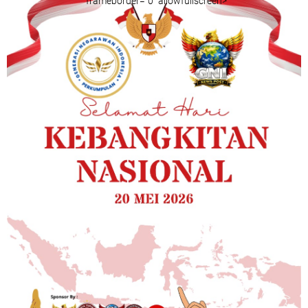
" frameborder="0" allowfullscreen>