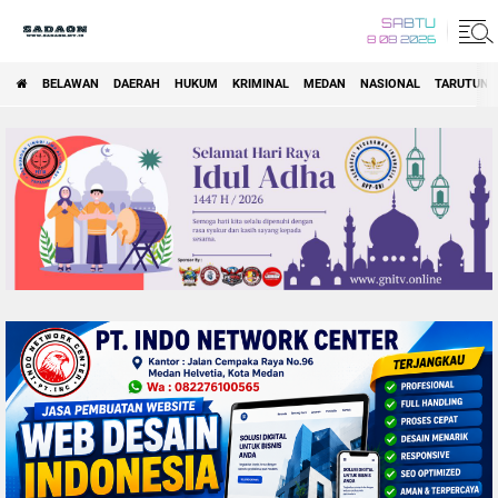
SABTU
8 08 2026
BELAWAN
DAERAH
HUKUM
KRIMINAL
MEDAN
NASIONAL
TARUTUNG