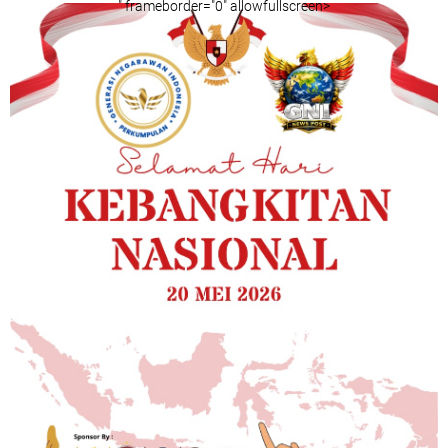
" frameborder="0" allowfullscreen>