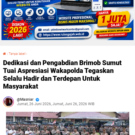
›
Tanpa label
›
Dedikasi dan Pengabdian Brimob Sumut Tuai Aspresiasi Wakapolda Tegaskan Selalu Hadir dan Terdepan Untuk Masyarakat
Dedikasi dan Pengabdian Brimob Sumut
Tuai Aspresiasi Wakapolda Tegaskan
Selalu Hadir dan Terdepan Untuk
Masyarakat
Masniar
Jumat, 26 Juni 2026, Jumat, Juni 26, 2026 WIB