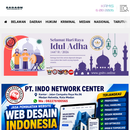
KAMIS
6 08 2026
BELAWAN
DAERAH
HUKUM
KRIMINAL
MEDAN
NASIONAL
TARUTUNG