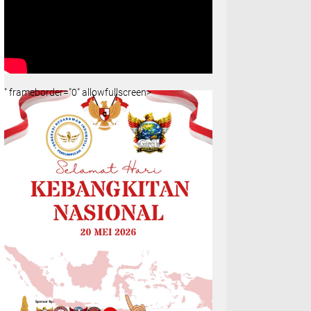
" frameborder="0" allowfullscreen>