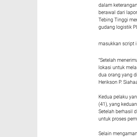
dalam keteranga
berawal dari lapo
Tebing Tinggi me
gudang logistik P
masukkan script i
"Setelah menerima
lokasi untuk mela
dua orang yang di
Herikson P. Siaha
Kedua pelaku yang
(41), yang kedua
Setelah berhasil
untuk proses peme
Selain mengamank