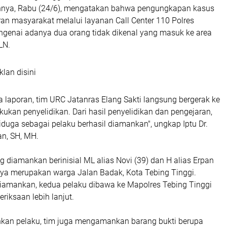
nnya, Rabu (24/6), mengatakan bahwa pengungkapan kasus
ran masyarakat melalui layanan Call Center 110 Polres
ngenai adanya dua orang tidak dikenal yang masuk ke area
LN.
klan disini
 laporan, tim URC Jatanras Elang Sakti langsung bergerak ke
kukan penyelidikan. Dari hasil penyelidikan dan pengejaran,
duga sebagai pelaku berhasil diamankan", ungkap Iptu Dr.
an, SH, MH.
 diamankan berinisial ML alias Novi (39) dan H alias Erpan
nya merupakan warga Jalan Badak, Kota Tebing Tinggi.
 diamankan, kedua pelaku dibawa ke Mapolres Tebing Tinggi
riksaan lebih lanjut.
an pelaku, tim juga mengamankan barang bukti berupa