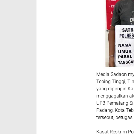
Media Sadaon my
Tebing Tinggi, Ti
yang dipimpin Kan
menggagalkan aks
UP3 Pematang Sia
Padang, Kota Teb
tersebut, petuga
Kasat Reskrim Pol