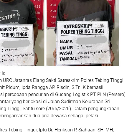
 id
m URC Jatanras Elang Sakti Satreskrim Polres Tebing Tinggi
it Pidum, Ipda Rangga AP. Risdin, S.Tr.I.K berhasil
i percobaan pencurian di Gudang Logistik PT PLN (Persero)
ntar yang berlokasi di Jalan Sudirman Kelurahan Sri
ing Tinggi, Sabtu sore (20/6/2026). Dalam pengungkapan
s mengamankan dua pria dewasa sebagai pelaku.
res Tebing Tinggi, Iptu Dr. Herikson P. Siahaan, SH, MH,