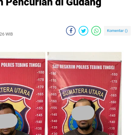
 Pencurian di Gudang
Komentar (
)
026 WIB