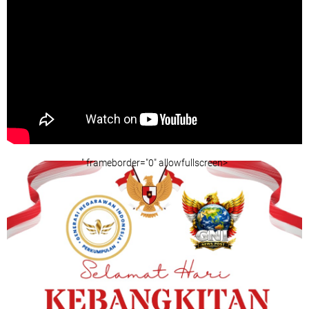
" frameborder="0" allowfullscreen>