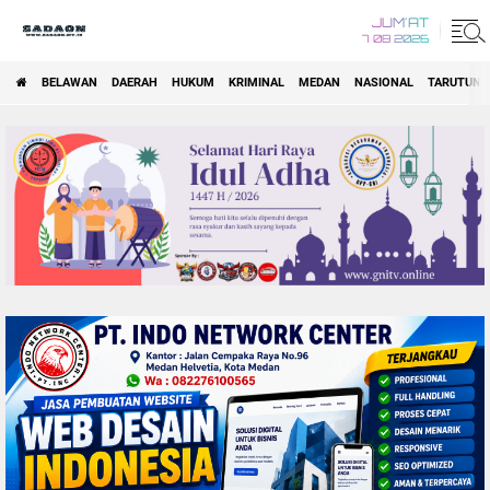
JUM'AT
7 08 2026
BELAWAN
DAERAH
HUKUM
KRIMINAL
MEDAN
NASIONAL
TARUTUNG