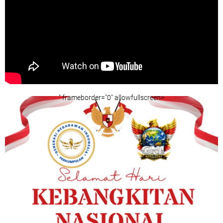
" frameborder="0" allowfullscreen>