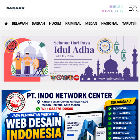
SENIN
10 08 2026
BELAWAN
DAERAH
HUKUM
KRIMINAL
MEDAN
NASIONAL
TARUTUNG