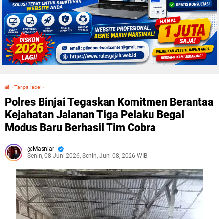
›
Tanpa label
›
Polres Binjai Tegaskan Komitmen Berantaa Kejahatan Jalanan Tiga Pelaku Begal Modus Baru Berhasil Tim Cobra
Polres Binjai Tegaskan Komitmen Berantaa
Kejahatan Jalanan Tiga Pelaku Begal
Modus Baru Berhasil Tim Cobra
Masniar
Senin, 08 Juni 2026, Senin, Juni 08, 2026 WIB