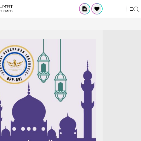
UM'AT
08 2026