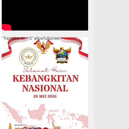
" frameborder="0" allowfullscreen>