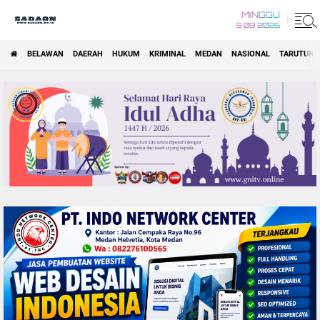
MINGGU
9 08 2026
BELAWAN
DAERAH
HUKUM
KRIMINAL
MEDAN
NASIONAL
TARUTUNG