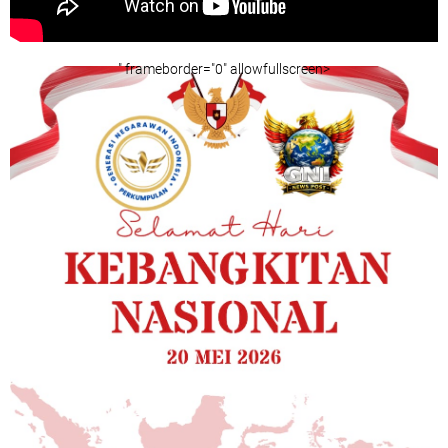
" frameborder="0" allowfullscreen>