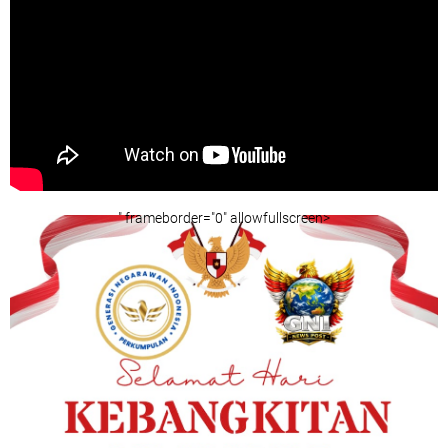
" frameborder="0" allowfullscreen>