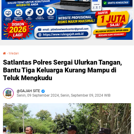
›
Medan
Satlantas Polres Sergai Ulurkan Tangan, Bantu Tiga Keluarga Kurang Mampu di Teluk Mengkudu
Satlantas Polres Sergai Ulurkan Tangan,
Bantu Tiga Keluarga Kurang Mampu di
Teluk Mengkudu
GAJAH SITE
Senin, 09 September 2024, Senin, September 09, 2024 WIB