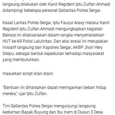
langsung dilakukan oleh Kanit Regident Iptu Zulfan Ahmadi
didampingi beberapa personel Satlantas Polres Sergai.
Kasat Lantas Polres Sergai, Iptu Fauzul Arasy melalui Kanit
Regident Iptu Zulfan Ahmadi mengungkapkan kegiatan
Baksos ini dilaksanakan dalam rangka menyemarakkan
HUT ke-69 Polisi Lalulintas. Dan aksi sosial ini merupakan
inisiatif langsung dari Kapolres Sergai, AKBP Jhon Hery
Sitepu, sebagai bentuk kepedulian terhadap masyarakat
yang membutuhkan.
masukkan script iklan disini
"Bantuan ini diharapkan dapat meringankan beban hidup
mereka," ujar Iptu Zulfan.
Tim Satlantas Polres Sergai mengunjungi langsung
kediaman Bapak Buyung dan Ibu Inem di Dusun 3 Desa