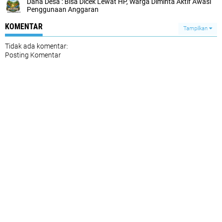
Dana Desa : Bisa Dicek Lewat HP, Warga Diminta Aktif Awasi
Penggunaan Anggaran
KOMENTAR
Tampilkan
Tidak ada komentar:
Posting Komentar