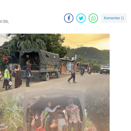
Komentar (
)
i 06,