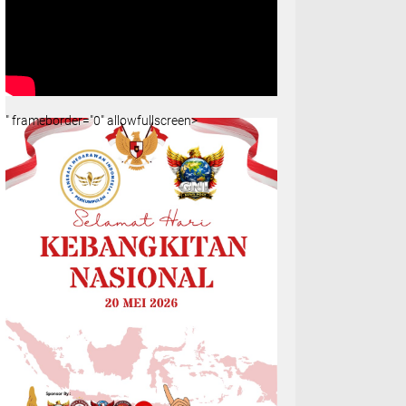
" frameborder="0" allowfullscreen>