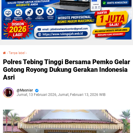
›
Tanpa label
›
Polres Tebing Tinggi Bersama Pemko Gelar Gotong Royong Dukung Gerakan Indonesia Asri
Polres Tebing Tinggi Bersama Pemko Gelar
Gotong Royong Dukung Gerakan Indonesia
Asri
Masniar
Jumat, 13 Februari 2026, Jumat, Februari 13, 2026 WIB