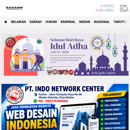
KAMIS
6 08 2026
BELAWAN
DAERAH
HUKUM
KRIMINAL
MEDAN
NASIONAL
TARUTUNG