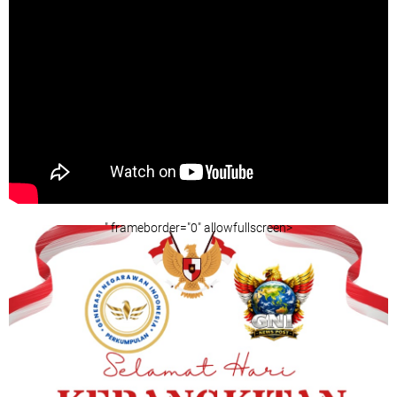
" frameborder="0" allowfullscreen>