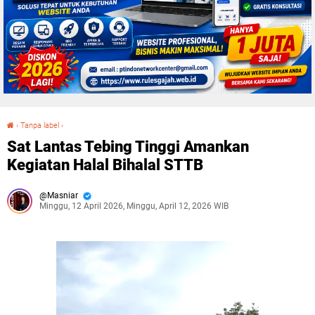
›
Tanpa label
›
Sat Lantas Tebing Tinggi Amankan Kegiatan Halal Bihalal STTB
Sat Lantas Tebing Tinggi Amankan
Kegiatan Halal Bihalal STTB
Masniar
Minggu, 12 April 2026, Minggu, April 12, 2026 WIB