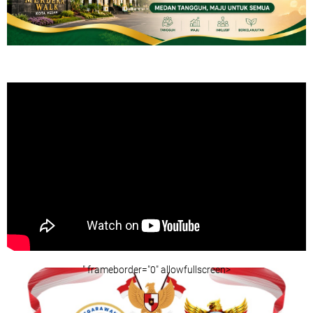
" frameborder="0" allowfullscreen>