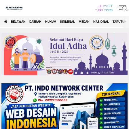
JUM'AT
7 08 2026
BELAWAN
DAERAH
HUKUM
KRIMINAL
MEDAN
NASIONAL
TARUTUNG