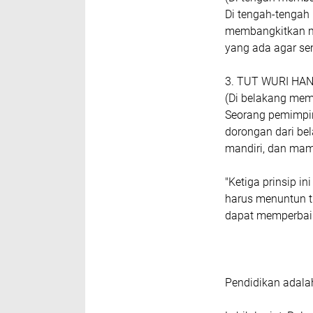
Di tengah-tengah
membangkitkan m
yang ada agar se
3. TUT WURI HA
(Di belakang mem
Seorang pemimpi
dorongan dari bel
mandiri, dan mam
"Ketiga prinsip 
harus menuntun 
dapat memperbaik
Pendidikan adal