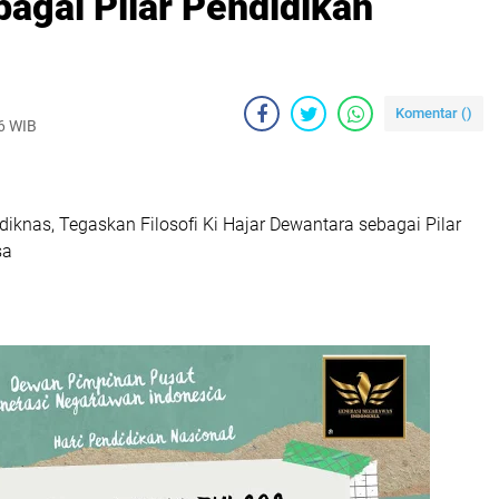
agai Pilar Pendidikan
Komentar (
)
26 WIB
rdiknas, Tegaskan Filosofi Ki Hajar Dewantara sebagai Pilar
sa