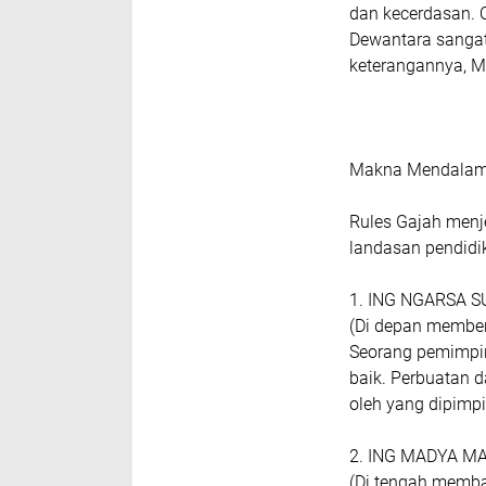
dan kecerdasan. Ol
Dewantara sangat 
keterangannya, M
Makna Mendalam T
Rules Gajah menje
landasan pendidik
1. ING NGARSA 
(Di depan member
Seorang pemimpin
baik. Perbuatan d
oleh yang dipimpi
2. ING MADYA M
(Di tengah memb