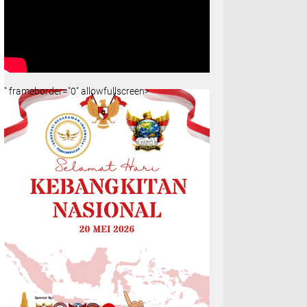
" frameborder="0" allowfullscreen>