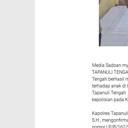
Media Sadoan my
TAPANULI TENGAH 
Tengah berhasil 
terhadap anak di
Tapanuli Tengah. 
kepolisian pada 
Kapolres Tapanuli
S.H., mengonfirm
nomor LP/B/162/