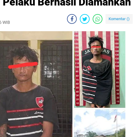
i Pelaku Berhasil Diamankan
Komentar (
)
26 WIB