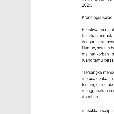
2026.
Kronologis Kejad
Peristiwa memiluka
Kejadian bermula
dengan cara men
Namun, setelah b
melihat korban—s
ruang tamu bers
"Tersangka mend
merusak pakaian 
tersangka membe
menggunakan benda
Agustian.
masukkan script i