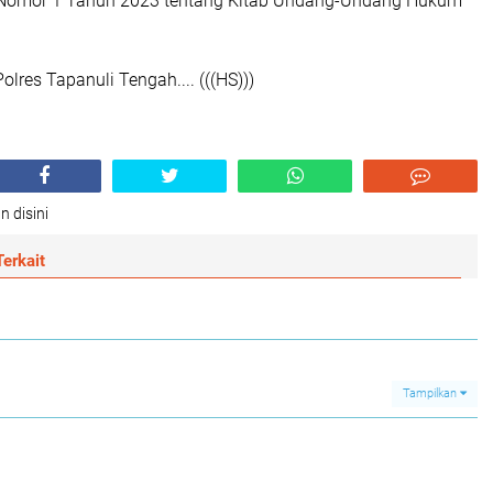
omor 1 Tahun 2023 tentang Kitab Undang-Undang Hukum
lres Tapanuli Tengah.... (((HS)))
n disini
erkait
Tampilkan