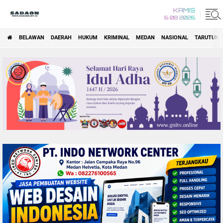
KAMIS
6 08 2026
BELAWAN
DAERAH
HUKUM
KRIMINAL
MEDAN
NASIONAL
TARUTUNG