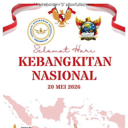
" frameborder="0" allowfullscreen>