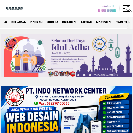
SABTU
8 08 2026
BELAWAN
DAERAH
HUKUM
KRIMINAL
MEDAN
NASIONAL
TARUTUNG