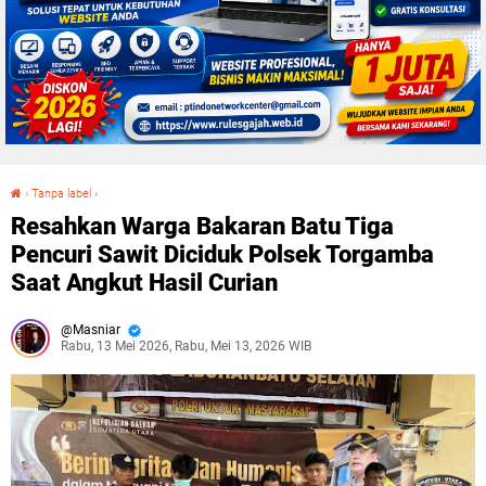
›
Tanpa label
›
Resahkan Warga Bakaran Batu Tiga Pencuri Sawit Diciduk Polsek Torgamba Saat Angkut Hasil Curian
Resahkan Warga Bakaran Batu Tiga
Pencuri Sawit Diciduk Polsek Torgamba
Saat Angkut Hasil Curian
Masniar
Rabu, 13 Mei 2026, Rabu, Mei 13, 2026 WIB