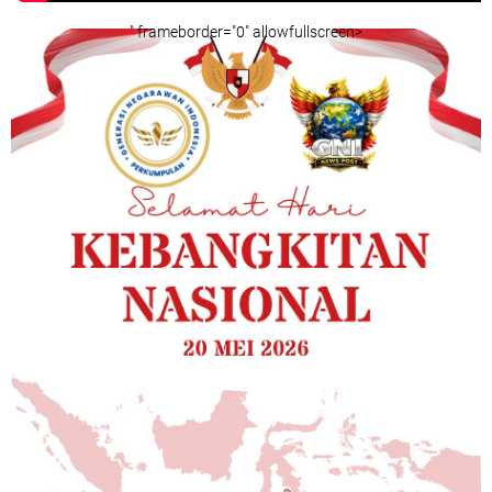
" frameborder="0" allowfullscreen>