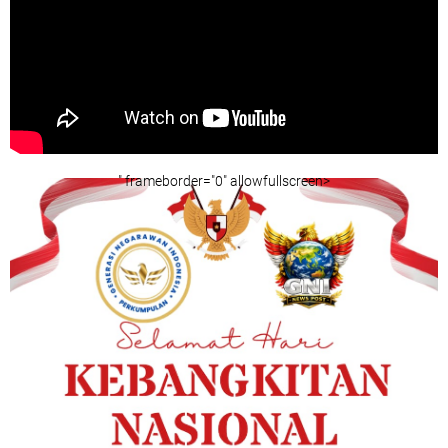
" frameborder="0" allowfullscreen>