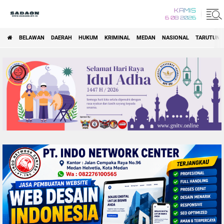
KAMIS
6 08 2026
BELAWAN
DAERAH
HUKUM
KRIMINAL
MEDAN
NASIONAL
TARUTUNG