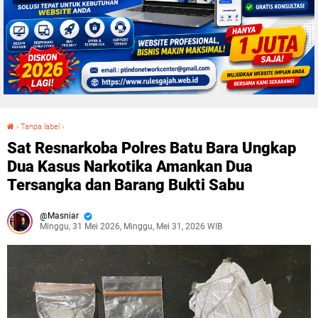
›
Tanpa label
›
Sat Resnarkoba Polres Batu Bara Ungkap Dua Kasus Narkotika Amankan Dua Tersangka dan Barang Bukti Sabu
Sat Resnarkoba Polres Batu Bara Ungkap
Dua Kasus Narkotika Amankan Dua
Tersangka dan Barang Bukti Sabu
Masniar
Minggu, 31 Mei 2026, Minggu, Mei 31, 2026 WIB