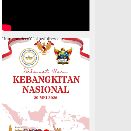
" frameborder="0" allowfullscreen>