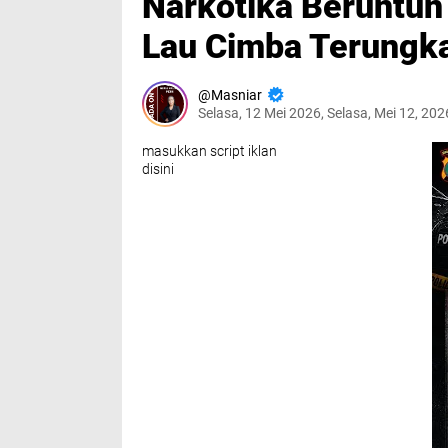
Narkotika Beruntun
Lau Cimba Terungk
Masniar
Selasa, 12 Mei 2026, Selasa, Mei 12, 20
masukkan script iklan
disini