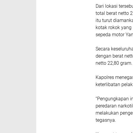
Dari lokasi ters
total berat netto 
itu turut diamanka
kotak rokok yang
sepeda motor Ya
Secara keseluruha
dengan berat nett
netto 22,80 gram.
Kapolres menega
keterlibatan pelak
“Pengungkapan in
peredaran narkot
melakukan pengem
tegasnya.