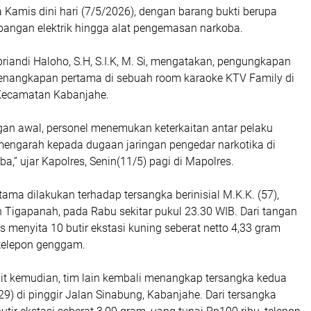
 Kamis dini hari (7/5/2026), dengan barang bukti berupa
mbangan elektrik hingga alat pengemasan narkoba.
riandi Haloho, S.H, S.I.K, M. Si, mengatakan, pengungkapan
 penangkapan pertama di sebuah room karaoke KTV Family di
Kecamatan Kabanjahe.
an awal, personel menemukan keterkaitan antar pelaku
mengarah kepada dugaan jaringan pengedar narkotika di
,” ujar Kapolres, Senin(11/5) pagi di Mapolres.
ma dilakukan terhadap tersangka berinisial M.K.K. (57),
Tigapanah, pada Rabu sekitar pukul 23.30 WIB. Dari tangan
s menyita 10 butir ekstasi kuning seberat netto 4,33 gram
 telepon genggam.
it kemudian, tim lain kembali menangkap tersangka kedua
(29) di pinggir Jalan Sinabung, Kabanjahe. Dari tersangka