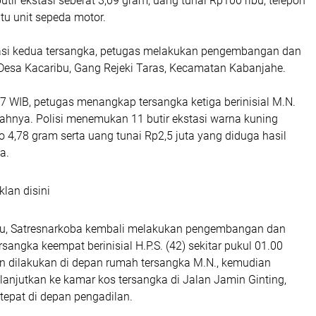
utir ekstasi seberat 3,09 gram, uang tunai Rp100 ribu, telepon
tu unit sepeda motor.
ogasi kedua tersangka, petugas melakukan pengembangan dan
Desa Kacaribu, Gang Rejeki Taras, Kecamatan Kabanjahe.
17 WIB, petugas menangkap tersangka ketiga berinisial M.N.
mahnya. Polisi menemukan 11 butir ekstasi warna kuning
o 4,78 gram serta uang tunai Rp2,5 juta yang diduga hasil
a.
klan disini
situ, Satresnarkoba kembali melakukan pengembangan dan
ngka keempat berinisial H.P.S. (42) sekitar pukul 01.00
 dilakukan di depan rumah tersangka M.N., kemudian
anjutkan ke kamar kos tersangka di Jalan Jamin Ginting,
epat di depan pengadilan.