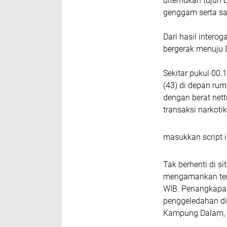
ditemukan tujuh b
genggam serta sa
Dari hasil inter
bergerak menuju 
Sekitar pukul 00.
(43) di depan ru
dengan berat nett
transaksi narkotik
masukkan script i
Tak berhenti di 
mengamankan tersa
WIB. Penangkapan
penggeledahan dil
Kampung Dalam, t