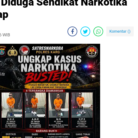
 Diduga Sendikat Narkotika
ap
Komentar (
)
26 WIB