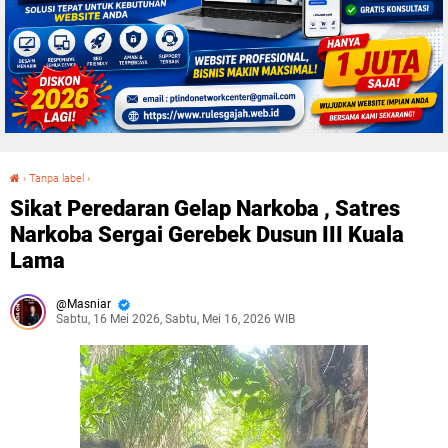
›
Tanpa label
›
Sikat Peredaran Gelap Narkoba , Satres Narkoba Sergai Gerebek Dusun III Kuala Lama
Sikat Peredaran Gelap Narkoba , Satres
Narkoba Sergai Gerebek Dusun III Kuala
Lama
Masniar
Sabtu, 16 Mei 2026, Sabtu, Mei 16, 2026 WIB