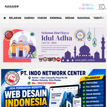
SABTU
8 08 2026
BELAWAN
DAERAH
HUKUM
KRIMINAL
MEDAN
NASIONAL
TARUTUNG