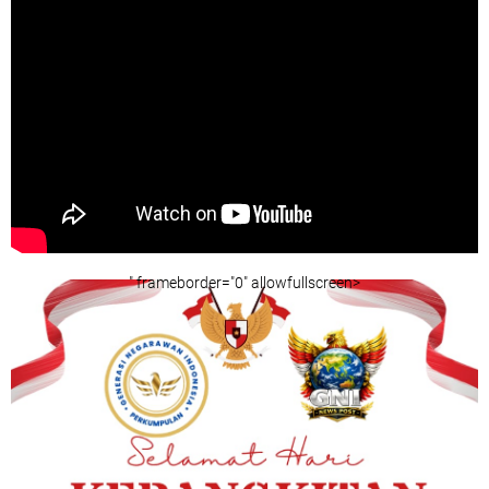
" frameborder="0" allowfullscreen>