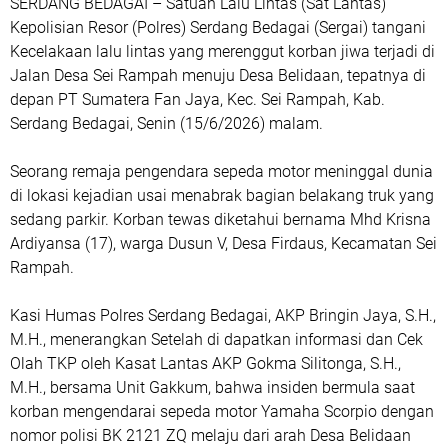
SERDANG BEDAGAI – Satuan Lalu Lintas (Sat Lantas)
Kepolisian Resor (Polres) Serdang Bedagai (Sergai) tangani
Kecelakaan lalu lintas yang merenggut korban jiwa terjadi di
Jalan Desa Sei Rampah menuju Desa Belidaan, tepatnya di
depan PT Sumatera Fan Jaya, Kec. Sei Rampah, Kab.
Serdang Bedagai, Senin (15/6/2026) malam.
Seorang remaja pengendara sepeda motor meninggal dunia
di lokasi kejadian usai menabrak bagian belakang truk yang
sedang parkir. Korban tewas diketahui bernama Mhd Krisna
Ardiyansa (17), warga Dusun V, Desa Firdaus, Kecamatan Sei
Rampah.
Kasi Humas Polres Serdang Bedagai, AKP Bringin Jaya, S.H.,
M.H., menerangkan Setelah di dapatkan informasi dan Cek
Olah TKP oleh Kasat Lantas AKP Gokma Silitonga, S.H.,
M.H., bersama Unit Gakkum, bahwa insiden bermula saat
korban mengendarai sepeda motor Yamaha Scorpio dengan
nomor polisi BK 2121 ZQ melaju dari arah Desa Belidaan