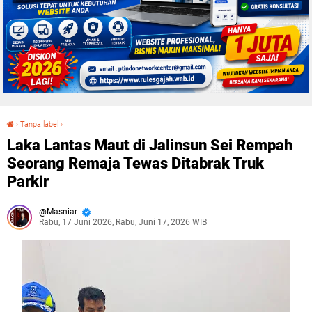
›
Tanpa label
›
Laka Lantas Maut di Jalinsun Sei Rempah Seorang Remaja Tewas Ditabrak Truk Parkir
Laka Lantas Maut di Jalinsun Sei Rempah
Seorang Remaja Tewas Ditabrak Truk
Parkir
Masniar
Rabu, 17 Juni 2026, Rabu, Juni 17, 2026 WIB