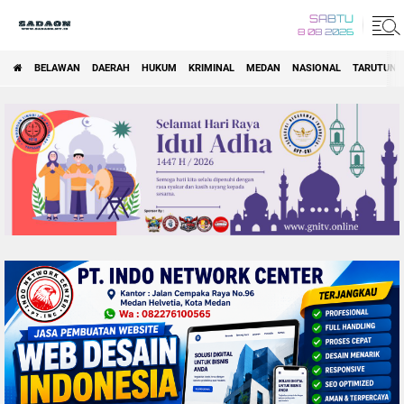
SABTU
8 08 2026
BELAWAN
DAERAH
HUKUM
KRIMINAL
MEDAN
NASIONAL
TARUTUNG