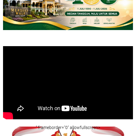
" frameborder="0" allowfullscreen>