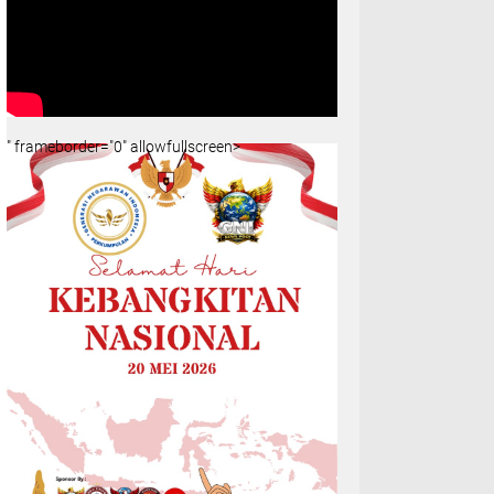
" frameborder="0" allowfullscreen>