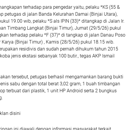
nangkapan terhadap para pengedar yaitu, pelaku *KS (55 &
p petugas di jalan Banda Kelurahan Damai (Binjai Utara),
kul 19.00 wib, pelaku *S als IPIN (33)* ditangkap di Jalan Ir.
han Timbang Langkat (Binjai Timur), Jumat (29/5/26) pukul
kan terhadap pelaku *F (37)* di tangkap di jalan Danau Poso
Karya (Binjai Timur) , Kamis (28/5/26) pukul 18.15 wib.
merupakan residivis dan sudah pernah dihukum tahun 2015
oba jenis ekstasi sebanyak 100 butir., tegas AKP Ismail
ndakan tersebut, petugas berhasil mengamankan barang bukti
jenis sabu dengan total berat 3,02 gram, 1 buah timbangan
kop terbuat dari plastik, 1 unit HP Android serta 2 bungkus
g.
klan disini
ngan ini diawali dengan informasi masyarakat terkait