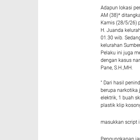
Adapun lokasi pe
AM (38)* ditangka
Kamis (28/5/26) pu
H. Juanda kelura
01.30 wib. Sedang
kelurahan Sumber 
Pelaku ini juga 
dengan kasus nark
Pane, S.H.,MH.
" Dari hasil peni
berupa narkotika 
elektrik, 1 buah s
plastik klip koson
masukkan script i
Pengungkapan jari