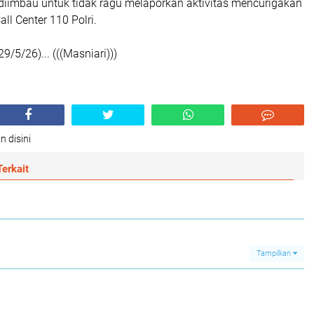
diimbau untuk tidak ragu melaporkan aktivitas mencurigakan
ll Center 110 Polri.
9/5/26)... (((Masniari)))
n disini
erkait
Tampilkan