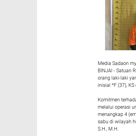
Media Sadaon my
BINJAI - Satuan R
orang laki-laki 
inisial *F (37), KS
Komitmen terhadap
melalui operasi u
menangkap 4 (emp
sabu di wilayah h
S.H., M.H.