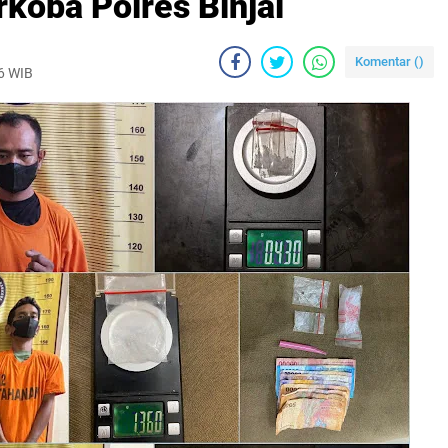
koba Polres Binjai
Komentar (
)
26 WIB