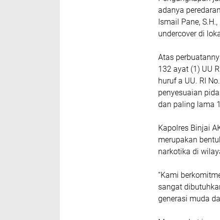
adanya peredaran
Ismail Pane, S.H.
undercover di loka
Atas perbuatannya
132 ayat (1) UU R
huruf a UU. RI N
penyesuaian pida
dan paling lama 1
Kapolres Binjai 
merupakan bentuk
narkotika di wil
“Kami berkomitme
sangat dibutuhk
generasi muda dar