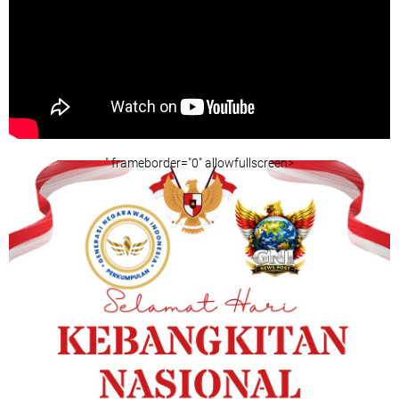
" frameborder="0" allowfullscreen>