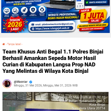
›
Tanpa label
›
Team Khusus Anti Begal 1.1 Polres Binjai Berhasil Amankan Sepeda Motor Hasil Curian di Kabupaten Langsa Prop NAD Yang Melintas di Wilaya Kota Binjal
Team Khusus Anti Begal 1.1 Polres Binjai
Berhasil Amankan Sepeda Motor Hasil
Curian di Kabupaten Langsa Prop NAD
Yang Melintas di Wilaya Kota Binjal
Masniar
Minggu, 31 Mei 2026, Minggu, Mei 31, 2026 WIB