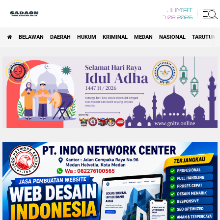
JUM'AT
7 08 2026
BELAWAN
DAERAH
HUKUM
KRIMINAL
MEDAN
NASIONAL
TARUTUNG